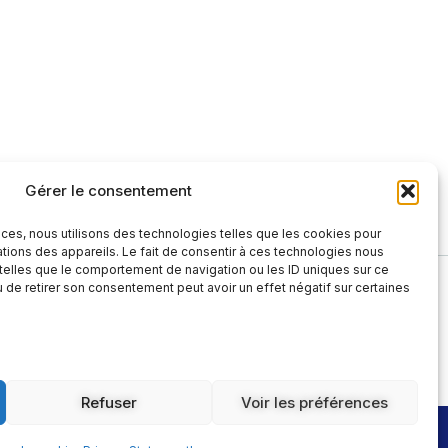
Gérer le consentement
nces, nous utilisons des technologies telles que les cookies pour
tions des appareils. Le fait de consentir à ces technologies nous
telles que le comportement de navigation ou les ID uniques sur ce
il
Politique de cookies (UE)
ou de retirer son consentement peut avoir un effet négatif sur certaines
Refuser
Voir les préférences
uxcouleursdudeba.eu
31 allée de la forêt - 33600 PESSAC