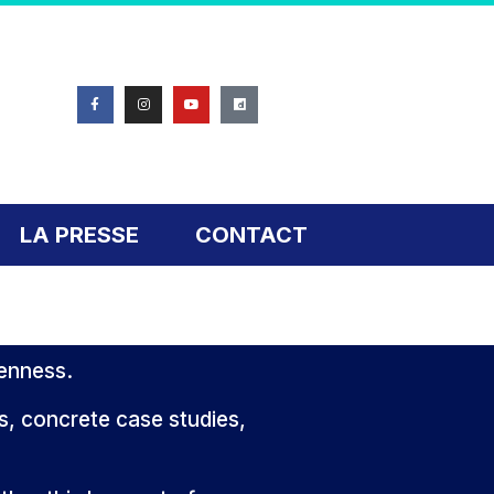
LA PRESSE
CONTACT
penness.
ls, concrete case studies,