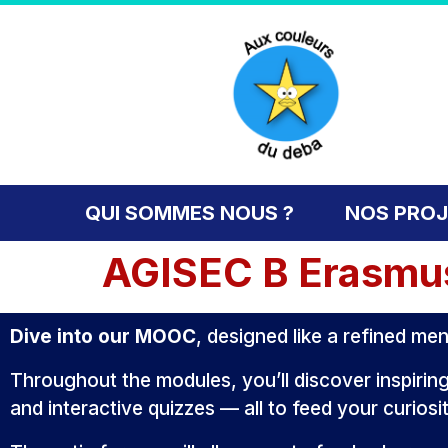
content
QUI SOMMES NOUS ?
NOS PRO
AGISEC B Erasmus
Dive into our MOOC
, designed like a refined men
Throughout the modules, you’ll discover inspiring
and interactive quizzes — all to feed your curios