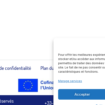
Pour offrir les meilleures expérie
stocker et/ou accéder aux informa
permettra de traiter des données 
de confidentialité
Plan du site
Contact
Accue
site. Le fait de ne pas consentir 
caractéristiques et fonctions.
Manage services
Accepter
Réservés
+33-(0)6 84 54 37 64
contact@a