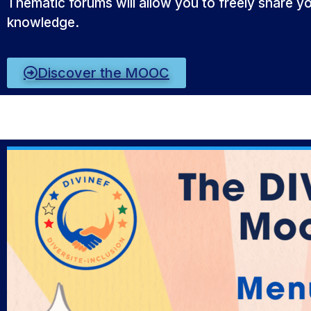
Thematic forums will allow you to freely share yo
knowledge.
Discover the MOOC