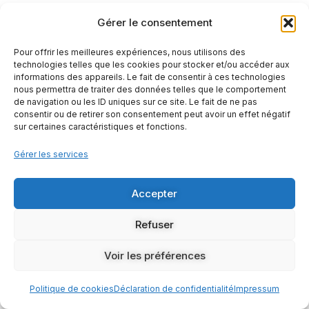
Gérer le consentement
Pour offrir les meilleures expériences, nous utilisons des
technologies telles que les cookies pour stocker et/ou accéder aux
informations des appareils. Le fait de consentir à ces technologies
nous permettra de traiter des données telles que le comportement
de navigation ou les ID uniques sur ce site. Le fait de ne pas
consentir ou de retirer son consentement peut avoir un effet négatif
+33-(0)6 84 54 37 64
contact@auxcouleursdudeba.eu
sur certaines caractéristiques et fonctions.
Gérer les services
31 allée de la forêt - 33600 PESSAC
Accepter
Copyright © Aux couleurs du DEBA 2026 – Tous Droits
Réservés
Refuser
Voir les préférences
Politique de cookies
Déclaration de confidentialité
Impressum