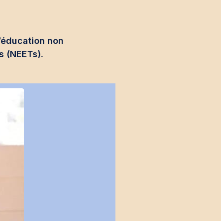
l’éducation non
és (NEETs).