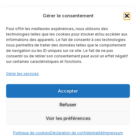
Politique de cookies (UE)
Gérer le consentement
Pour offrir les meilleures expériences, nous utilisons des
technologies telles que les cookies pour stocker et/ou accéder aux
informations des appareils. Le fait de consentir à ces technologies
nous permettra de traiter des données telles que le comportement
de navigation ou les ID uniques sur ce site. Le fait de ne pas
consentir ou de retirer son consentement peut avoir un effet négatif
sur certaines caractéristiques et fonctions.
Gérer les services
+33-(0)6 84 54 37 64
contact@auxcouleursdudeba.eu
31 allée de la forêt - 33600 PESSAC
Accepter
Refuser
Copyright © Aux couleurs du DEBA 2026 – Tous Droits
Réservés
Voir les préférences
Politique de cookies
Déclaration de confidentialité
Impressum