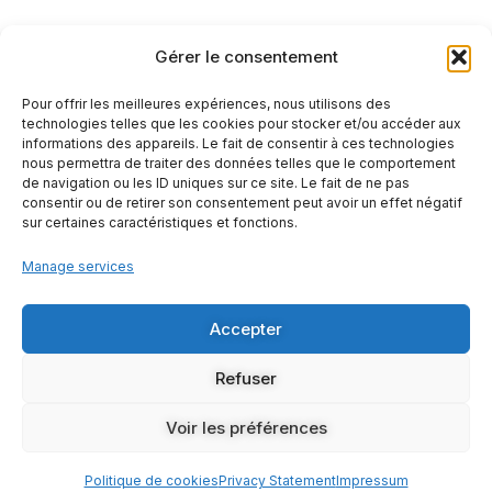
Politique de cookies (UE)
Gérer le consentement
Pour offrir les meilleures expériences, nous utilisons des
technologies telles que les cookies pour stocker et/ou accéder aux
informations des appareils. Le fait de consentir à ces technologies
nous permettra de traiter des données telles que le comportement
de navigation ou les ID uniques sur ce site. Le fait de ne pas
consentir ou de retirer son consentement peut avoir un effet négatif
sur certaines caractéristiques et fonctions.
Manage services
+33-(0)6 84 54 37 64
contact@auxcouleursdudeba.eu
31 allée de la forêt - 33600 PESSAC
Accepter
Refuser
Copyright © Aux couleurs du DEBA 2026 – Tous Droits
Réservés
Voir les préférences
Politique de cookies
Privacy Statement
Impressum