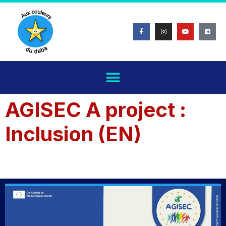
content
AGISEC A project :
Inclusion (EN)