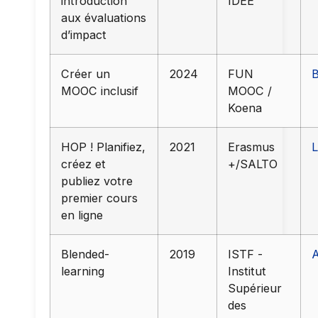
introduction
IDEE
aux évaluations
d’impact
Créer un
2024
FUN
MOOC inclusif
MOOC /
Koena
HOP ! Planifiez,
2021
Erasmus
L
créez et
+/SALTO
publiez votre
premier cours
en ligne
Blended-
2019
ISTF -
A
learning
Institut
Supérieur
des